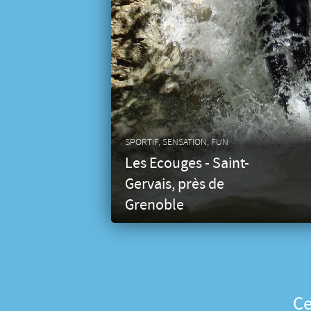
SPORTIF, SENSATION, FUN
Les Ecouges - Saint-
Gervais, près de
Grenoble
Niveau d'habileté
: Sportif.
Ce
Pré-requis
: à partir de 16 ans.