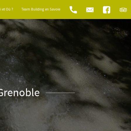
i et Où ?
Team Building en Savoie
 Grenoble