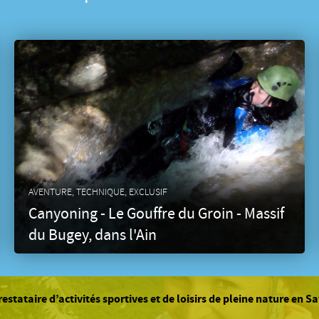
à définir avec le
tion:
ement individuel
mm, chaussettes
ais), le matériel
AVENTURE, TECHNIQUE, EXCLUSIF
abilité civile
Canyoning - Le Gouffre du Groin - Massif
 100% en cas
du Bugey, dans l'Ain
e de baskets (à
stataire d’activités sportives et de loisirs de pleine nature en S
née (ballerines