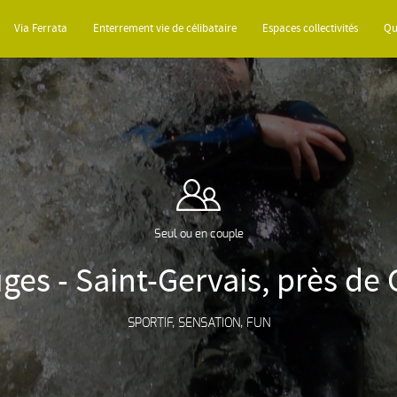
Via Ferrata
Enterrement vie de célibataire
Espaces collectivités
Qu
Seul ou en couple
ges - Saint-Gervais, près de
SPORTIF, SENSATION, FUN